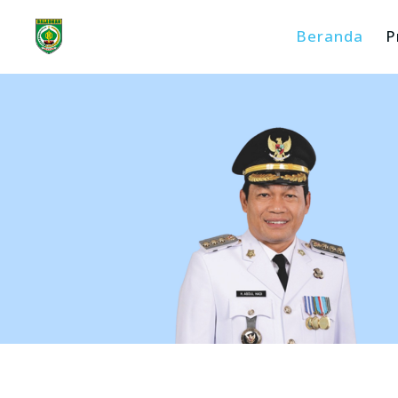
Beranda
P